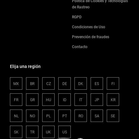
Política de Cookies y Tecnologías
de Rastreo
RGPD
Condiciones de Uso
Prevención de fraudes
Contacto
Elija una región
MX
BR
CZ
DE
DK
ES
FI
FR
GR
HU
ID
IT
JP
KR
NL
NO
PL
PT
RO
SA
SE
SK
TR
UK
US