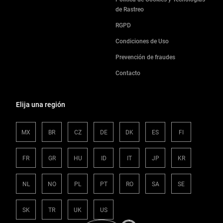
de Rastreo
RGPD
Condiciones de Uso
Prevención de fraudes
Contacto
Elija una región
MX
BR
CZ
DE
DK
ES
FI
FR
GR
HU
ID
IT
JP
KR
NL
NO
PL
PT
RO
SA
SE
SK
TR
UK
US