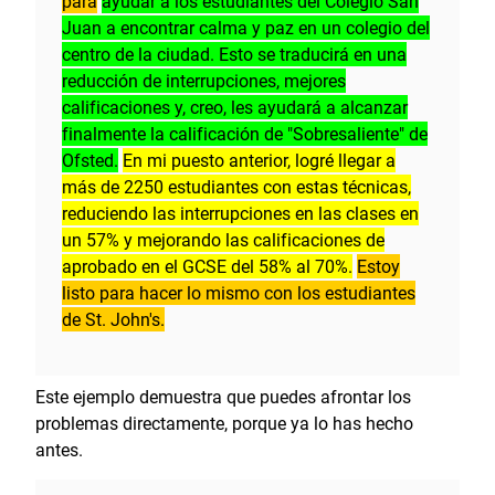
para
ayudar a los estudiantes del Colegio San
Juan a encontrar calma y paz en un colegio del
centro de la ciudad. Esto se traducirá en una
reducción de interrupciones, mejores
calificaciones y, creo, les ayudará a alcanzar
finalmente la calificación de "Sobresaliente" de
Ofsted.
En mi puesto anterior, logré llegar a
más de 2250 estudiantes con estas técnicas,
reduciendo las interrupciones en las clases en
un 57% y mejorando las calificaciones de
aprobado en el GCSE del 58% al 70%.
Estoy
listo para hacer lo mismo con los estudiantes
de St. John's.
Este ejemplo demuestra que puedes afrontar los
problemas directamente, porque ya lo has hecho
antes.