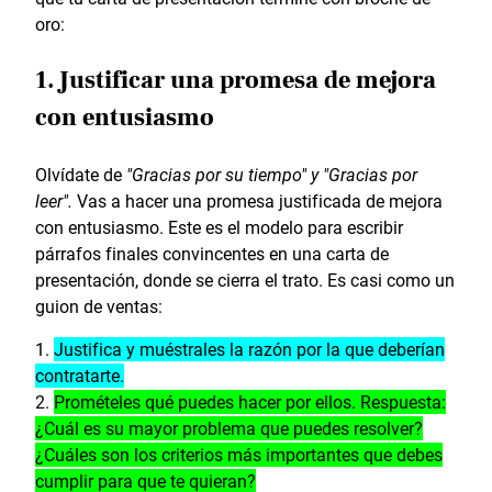
oro:
1. Justificar una promesa de mejora
con entusiasmo
Olvídate de
"Gracias por su tiempo" y "Gracias por
leer".
Vas a hacer una promesa justificada de mejora
con entusiasmo. Este es el modelo para escribir
párrafos finales convincentes en una carta de
presentación, donde se cierra el trato. Es casi como un
guion de ventas:
Justifica y muéstrales la razón por la que deberían
contratarte.
Promételes qué puedes hacer por ellos. Respuesta:
¿Cuál es su mayor problema que puedes resolver?
¿Cuáles son los criterios más importantes que debes
cumplir para que te quieran?