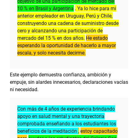
objetivo de una participación de mercado del
10 % en Brasil y Argentina
. Ya lo hice para mi
anterior empleador en Uruguay, Perú y Chile,
construyendo una cadena de suministro desde
cero y alcanzando una participación de
mercado del 15 % en dos años.
He estado
esperando la oportunidad de hacerlo a mayor
escala, y solo necesita decirme.
Este ejemplo demuestra confianza, ambición y
empuje, sin alardes innecesarios, declaraciones vacías
ni necesidad.
Con más de 4 años de experiencia brindando
apoyo en salud mental y una trayectoria
comprobada enseñando a los estudiantes los
beneficios de la meditación
,
estoy capacitado