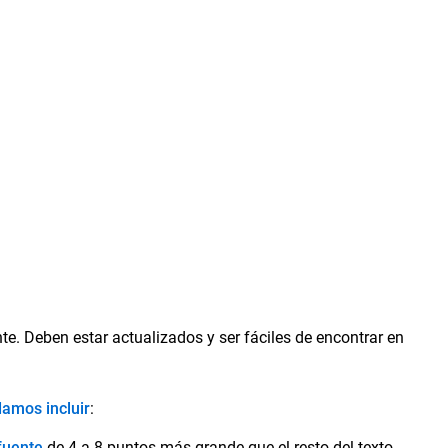
e. Deben estar actualizados y ser fáciles de encontrar en
amos incluir
:
fuente
de 4 a 8 puntos más grande que el resto del texto