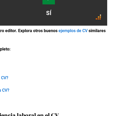
SÍ
ro editor. Explora otros buenos
ejemplos de CV
similares
pleto:
u CV?
u CV?
iencia laboral en el CV