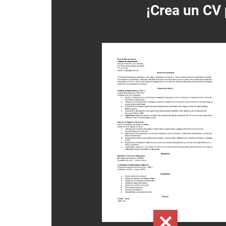
¡Crea un
CV