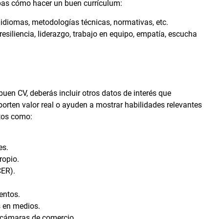
pas cómo hacer un buen currículum:
idiomas, metodologías técnicas, normativas, etc.
esiliencia, liderazgo, trabajo en equipo, empatía, escucha
uen CV, deberás incluir otros datos de interés que
porten valor real o ayuden a mostrar habilidades relevantes
atos como:
es.
ropio.
CER).
entos.
s en medios.
 cámaras de comercio.