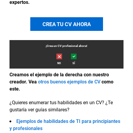
expertos.
CREA TU CV AHORA
¡Crea un
CV
profesional ahora!
NO
SÍ
Creamos el ejemplo de la derecha con nuestro
creador. Vea
otros buenos ejemplos de CV
como
este.
¿Quieres enumerar tus habilidades en un CV? ¿Te
gustaría ver guías similares?
Ejemplos de habilidades de TI para principiantes
y profesionales