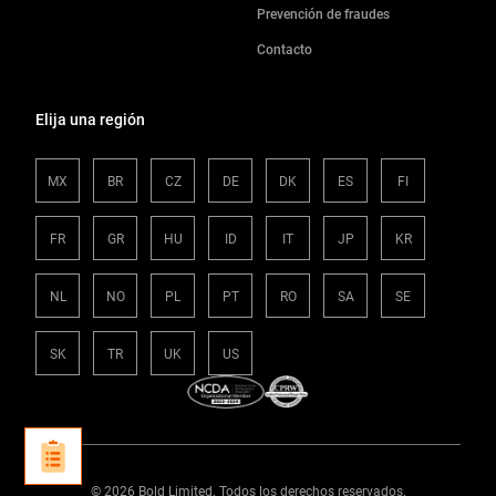
Prevención de fraudes
Contacto
Elija una región
MX
BR
CZ
DE
DK
ES
FI
FR
GR
HU
ID
IT
JP
KR
NL
NO
PL
PT
RO
SA
SE
SK
TR
UK
US
© 2026 Bold Limited. Todos los derechos reservados.