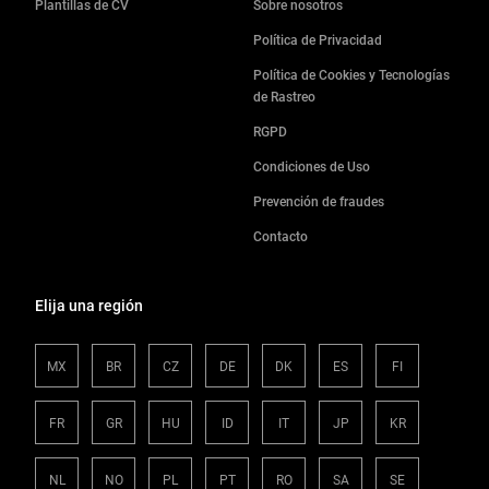
Plantillas de CV
Sobre nosotros
Política de Privacidad
Política de Cookies y Tecnologías
de Rastreo
RGPD
Condiciones de Uso
Prevención de fraudes
Contacto
Elija una región
MX
BR
CZ
DE
DK
ES
FI
FR
GR
HU
ID
IT
JP
KR
NL
NO
PL
PT
RO
SA
SE