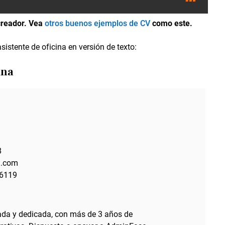
creador. Vea
otros buenos ejemplos de CV
como este.
istente de oficina en versión de texto:
ina
8
l.com
a6119
zada y dedicada, con más de 3 años de