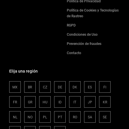
Política de Privacidad
Política de Cookies y Tecnologías
de Rastreo
RGPD
Condiciones de Uso
Prevención de fraudes
Contacto
Elija una región
MX
BR
CZ
DE
DK
ES
FI
FR
GR
HU
ID
IT
JP
KR
NL
NO
PL
PT
RO
SA
SE